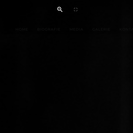
onvorschauen, Plakate und für Pressearbeit unter Angabe d
fte, Saisonvorschauen, Plakate und für Pressearbeit unter 
HOME
BIOGRAFIE
MEDIA
GALERIE
KONT
Fotograf: © Gregor Hohenberg
Fotograf: © Gregor Hohenberg