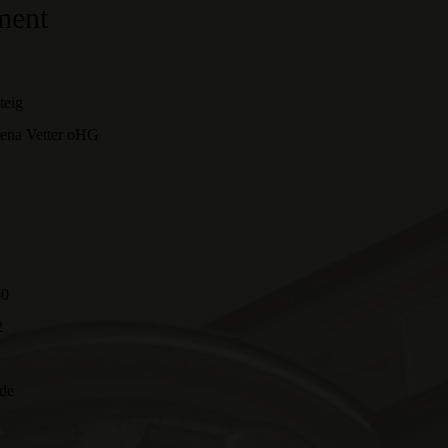
ment
teig
erena Vetter oHG
-0
2
.de