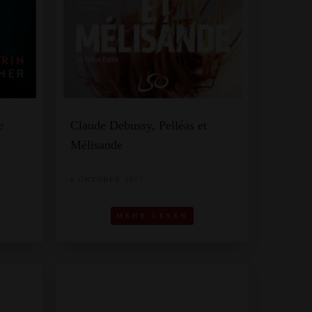
e
Claude Debussy, Pelléas et
Mélisande
6 OKTOBER 2017
MEHR LESEN