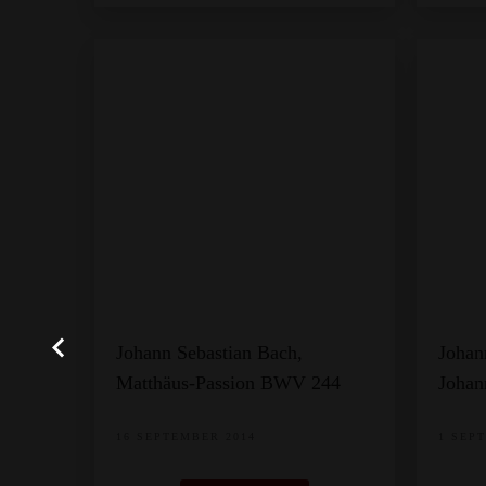
Johann Sebastian Bach,
Johan
Matthäus-Passion BWV 244
Johan
16 SEPTEMBER 2014
1 SEP