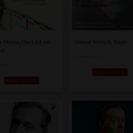
v Mahler, Das Lied von
Othmar Schoeck, Elegie
rde
22 APRIL 2022
2023
MEHR LESEN
MEHR LESEN