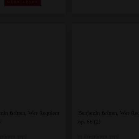
MEHR LESEN
min Britten, War Requiem
Benjamin Britten, War Re
6
op. 66 (2)
PTEMBER 2013
23 SEPTEMBER 2013