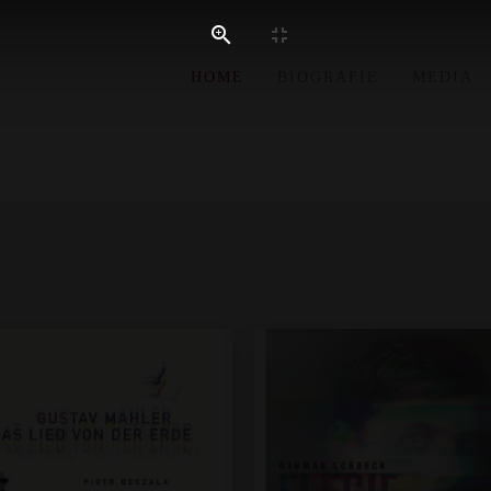
HOME
BIOGRAFIE
MEDIA
e, Saisonvorschauen, Plakate und für Pressearbeit unter Angabe der voll
ogrammhefte, Saisonvorschauen, Plakate und für Pressearbeit unter Anga
Fotograf: © Gregor Hohenberg
Fotograf: © Gregor Hohenberg