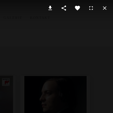
GALERIE
KONTAKT
ständigen Bildrechte honorarfrei.
be der vollständigen Bildrechte honorarfrei.